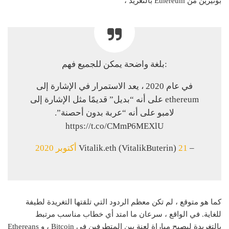
بوتيرين من Ethereum بالتغريد ،
بلغة واضحة يمكن للجميع فهم:
في عام 2020 ، يعد الاستمرار في الإشارة إلى
ethereum على أنه “بديل” قديمًا مثل الإشارة إلى
لامبو على أنه “عربة بدون أحصنة”.
https://t.co/CMmP6MEXlU
– Vitalik.eth (VitalikButerin)
21 أكتوبر 2020
كما هو متوقع ، لم تكن معظم الردود التي تلقتها التغريدة لطيفة
للغاية. في الواقع ، سرعان ما امتد أي خطاب مناسب مرتبط
بالتغريدة ليصبح مباراة لعنة بين المتطرفين في Bitcoin ، و Ethereans