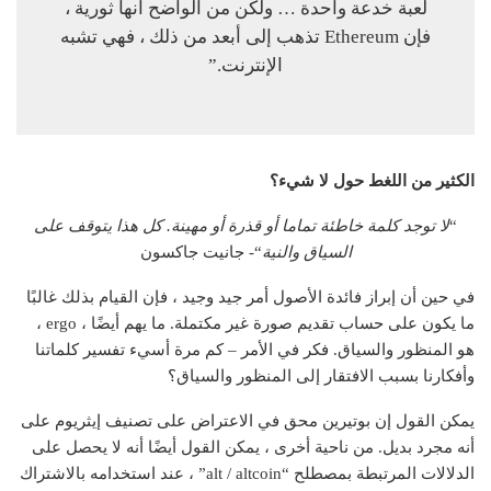
لعبة خدعة واحدة … ولكن من الواضح أنها ثورية ،
فإن Ethereum تذهب إلى أبعد من ذلك ، فهي تشبه
الإنترنت.”
الكثير من اللغط حول لا شيء؟
“
لا توجد كلمة خاطئة تماما أو قذرة أو مهينة. كل هذا يتوقف على
السياق والنية
“- جانيت جاكسون
في حين أن إبراز فائدة الأصول أمر جيد وجيد ، فإن القيام بذلك غالبًا
ما يكون على حساب تقديم صورة غير مكتملة. ما يهم أيضًا ، ergo ،
هو المنظور والسياق. فكر في الأمر – كم مرة أسيء تفسير كلماتنا
وأفكارنا بسبب الافتقار إلى المنظور والسياق؟
يمكن القول إن بوتيرين محق في الاعتراض على تصنيف إيثريوم على
أنه مجرد بديل. من ناحية أخرى ، يمكن القول أيضًا أنه لا يحصل على
الدلالات المرتبطة بمصطلح “alt / altcoin” ، عند استخدامه بالاشتراك