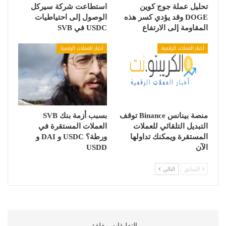
تحليل عملة جوج كوين
استطاعت شركة سيركل
DOGE وقد يؤدي كسر هذه
الوصول إلى احتياطيات
المقاومة إلى الارتفاع
USDC في SVB
أخبار العملات الرقمية
أخبار العملات الرقمية
منصة بينانس Binance توقف
بسبب أزمة بنك SVB
التبديل التلقائي للعملات
العملات المستقرة في
المستقرة ويمكنك تداولها
ورطة؟ USDC و DAI و
الآن
USDD
السابق
التالي
التعليقات مغلقة.