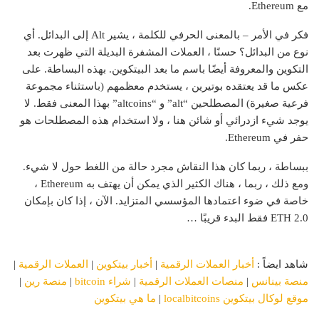
مع Ethereum.
فكر في الأمر – بالمعنى الحرفي للكلمة ، يشير Alt إلى البدائل. أي
نوع من البدائل؟ حسنًا ، العملات المشفرة البديلة التي ظهرت بعد
التكوين والمعروفة أيضًا باسم ما بعد البيتكوين. بهذه البساطة. على
عكس ما قد يعتقده بوتيرين ، يستخدم معظمهم (باستثناء مجموعة
فرعية صغيرة) المصطلحين “alt” و “altcoins” بهذا المعنى فقط. لا
يوجد شيء ازدرائي أو شائن هنا ، ولا استخدام هذه المصطلحات هو
حفر في Ethereum.
ببساطة ، ربما كان هذا النقاش مجرد حالة من اللغط حول لا شيء.
ومع ذلك ، ربما ، هناك الكثير الذي يمكن أن يهتف به Ethereum ،
خاصة في ضوء اعتمادها المؤسسي المتزايد. الآن ، إذا كان بإمكان
ETH 2.0 فقط البدء قريبًا …
شاهد ايضاً :
أخبار العملات الرقمية
|
أخبار بيتكوين
|
العملات الرقمية
|
منصة بينانس
|
منصات العملات الرقمية
|
شراء bitcoin
|
منصة رين
|
موقع لوكال بيتكوين localbitcoins
|
ما هي بيتكوين