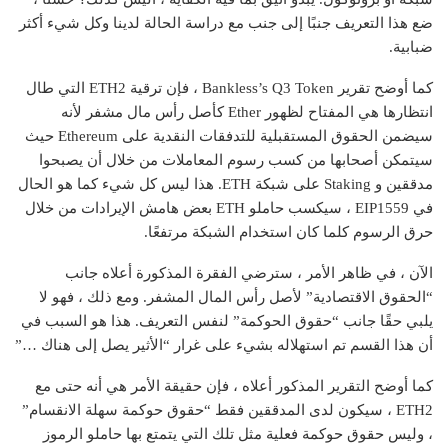
ضع هذا التعريف جنبًا إلى جنب مع دراسة الحالة لدينا وكل شيء أكثر
ضبابية.
كما أوضح تقرير Bankless’s Q3 Token ، فإن ترقية ETH2 التي طال
انتظارها هي المفتاح لظهور Ether كأصل رأس مال مشفر لأنه
سيضمن الحقوق المستقبلية للتدفقات النقدية على Ethereum حيث
سيتمكن أصحابها من كسب رسوم المعاملات من خلال أن يصبحوا
مدققين و Staking على شبكة ETH. هذا ليس كل شيء كما هو الحال
في EIP1559 ، سيكسب حاملو ETH بعض هامش الإيرادات من خلال
حرق الرسوم كلما كان استخدام الشبكة مرتفعًا.
الآن ، في ظاهر الأمر ، سترضي الفقرة المذكورة أعلاه جانب
“الحقوق الاقتصادية” لأصل رأس المال المشفر. ومع ذلك ، فهو لا
يلبي حقًا جانب “حقوق الحوكمة” لنفس التعريف. هذا هو السبب في
أن هذا القسم تم استهلاله بشيء على غرار “الأثير يصل إلى هناك …”
كما أوضح التقرير المذكور أعلاه ، فإن حقيقة الأمر هي أنه حتى مع
ETH2 ، سيكون لدى المدققين فقط “حقوق حوكمة سهلة الانقسام”
، وليس حقوق حوكمة فعلية مثل تلك التي يتمتع بها حاملو الرموز