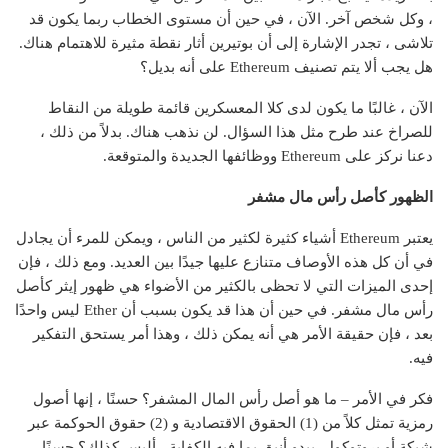
، وكل شخص آخر. الآن ، في حين أن مستوى الخطاب ربما يكون قد
تلاشى ، تجدر الإشارة إلى أن بوتيرين أثار نقطة مثيرة للاهتمام هناك.
هل يجب ألا يتم تصنيف Ethereum على أنه بديل؟
الآن ، غالبًا ما يكون لدى كلا المعسكرين قائمة طويلة من النقاط
للصراخ عند طرح مثل هذا السؤال. لن نذهب هناك. بدلاً من ذلك ،
دعنا نركز على Ethereum ووظائفها الجديدة والمتوقعة.
الظهور كأصل رأس مال مشفر
يعتبر Ethereum أشياء كثيرة لكثير من الناس ، ويمكن للمرء أن يجادل
في أن كل هذه الأوصاف متنازع عليها جيدًا بين العديد. ومع ذلك ، فإن
إحدى الميزات التي لا تحظى بالكثير من الأضواء هي ظهور إيثر كأصل
رأس مال مشفر. في حين أن هذا قد يكون بسبب أن Ether ليس واحدًا
بعد ، فإن حقيقة الأمر هي أنه يمكن ذلك ، وهذا أمر يستحق التفكير
فيه.
فكر في الأمر – ما هو أصل رأس المال المشفر؟ حسنًا ، إنها أصول
رمزية تمثل كلاً من (1) الحقوق الاقتصادية و (2) حقوق الحوكمة عبر
شبكة أو بروتوكول. يبدو أنيق بما فيه الكفاية ، أليس كذلك؟ حسنًا ،