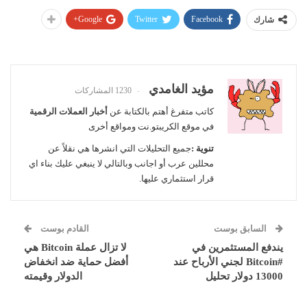
Google+
Twitter
Facebook
شارك
مؤيد الغامدي
1230 المشاركات
كاتب متفرغ أهتم بالكتابة عن
أخبار العملات الرقمية
في موقع الكريبتو.نت ومواقع أخرى
تنوية :
جميع التحليلات التي انشرها هي نقلاً عن
محللين عرب أو اجانب وبالتالي لا ينبغي عليك بناء اي
قرار استثماري عليها.
السابق بوست
القادم بوست
يندفع المستثمرين في
لا تزال عملة Bitcoin هي
#Bitcoin لجني الأرباح عند
أفضل حماية ضد انخفاض
13000 دولار تحليل
الدولار وقيمته