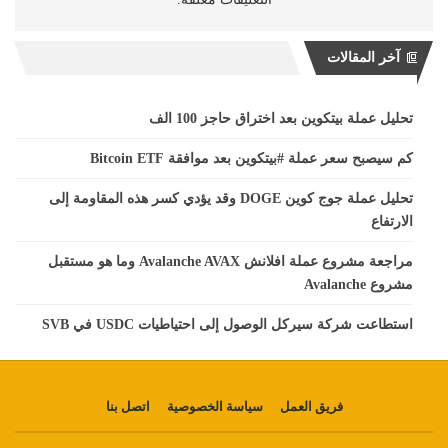
آخر المقالات
تحليل عملة بيتكوين بعد اختراق حاجز 100 الف
كم سيصبح سعر عملة #بيتكوين بعد موافقة Bitcoin ETF
تحليل عملة جوج كوين DOGE وقد يؤدي كسر هذه المقاومة إلى
الارتفاع
مراجعة مشروع عملة افلانش Avalanche AVAX وما هو مستقبل
مشروع Avalanche
استطاعت شركة سيركل الوصول إلى احتياطيات USDC في SVB
فريق العمل
سياسة الخصوصية
اتصل بنا