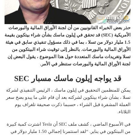
حذر بعض الخبراء القانونيين من أن لجنة الأوراق المالية والبورصات
الأمريكية (SEC) قد تحقق في إيلون ماسك بشأن شراء بيتكوين بقيمة
1.5 مليار دولار من تسلا ، بما في ذلك مسؤول تنفيذي سابق في هيئة
الأوراق المالية والبورصات. بالنظر إلى توقيت شراء البيتكوين من
تسلا وتغريدات ماسك المتعددة حول هذا الموضوع ، يقول البعض إن
لجنة الأوراق المالية والبورصات ستنظر في الأمر.
قد يواجه إيلون ماسك مسبار SEC
يمكن للمنظمين التحقيق في إيلون ماسك ، الرئيس التنفيذي لشركة
تسلا ، بشأن شراء بيتكوين لشركته بعد أن قام على ما يبدو بضخ سعر
العملة المشفرة قبل الشراء ، حسبما ذكرت صحيفة تلغراف يوم
الثلاثاء.
في الأسبوع الماضي ، كشف ملف SEC أن Tesla اشترت كمية كبيرة
من البيتكوين في يناير. “لقد استثمرنا إجمالي 1.50 مليار دولار في