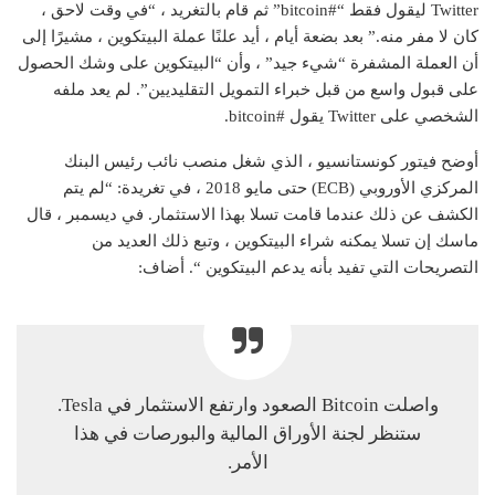
Twitter ليقول فقط “#bitcoin” ثم قام بالتغريد ، “في وقت لاحق ،
كان لا مفر منه.” بعد بضعة أيام ، أيد علنًا عملة البيتكوين ، مشيرًا إلى
أن العملة المشفرة “شيء جيد” ، وأن “البيتكوين على وشك الحصول
على قبول واسع من قبل خبراء التمويل التقليديين”. لم يعد ملفه
الشخصي على Twitter يقول #bitcoin.
أوضح فيتور كونستانسيو ، الذي شغل منصب نائب رئيس البنك
المركزي الأوروبي (ECB) حتى مايو 2018 ، في تغريدة: “لم يتم
الكشف عن ذلك عندما قامت تسلا بهذا الاستثمار. في ديسمبر ، قال
ماسك إن تسلا يمكنه شراء البيتكوين ، وتبع ذلك العديد من
التصريحات التي تفيد بأنه يدعم البيتكوين “. أضاف:
واصلت Bitcoin الصعود وارتفع الاستثمار في Tesla.
ستنظر لجنة الأوراق المالية والبورصات في هذا
الأمر.