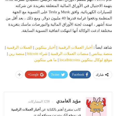
بتهمة الاحتيال في الأوراق المالية المتعلقة بتغريدة عن شركته
للسيارات الكهربائية. وافق Musk و Tesla على التسوية مع الجهة
المنظمة ودفعوا غرامة قدرها 40 مليون دولار. ومع ذلك ، بعد أقل من
ستة أشهر ، اتهمت لجنة الأوراق المالية والبورصات ماسك بتغريدة
مختلفة ادعت الوكالة أنها انتهكت اتفاقية التسوية السابقة.
شاهد ايضاً :
أخبار العملات الرقمية
|
أخبار بيتكوين
|
العملات الرقمية
|
منصة بينانس
|
منصات العملات الرقمية
|
شراء bitcoin
|
منصة رين
|
موقع لوكال بيتكوين localbitcoins
|
ما هي بيتكوين
Google+
Twitter
Facebook
شارك
مؤيد الغامدي
1230 المشاركات
كاتب متفرغ أهتم بالكتابة عن
أخبار العملات الرقمية
في موقع الكريبتو.نت ومواقع أخرى