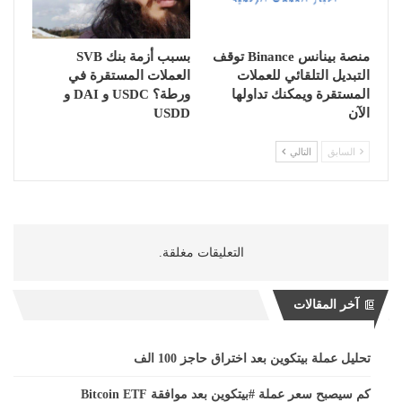
منصة بينانس Binance توقف
بسبب أزمة بنك SVB
التبديل التلقائي للعملات
العملات المستقرة في
المستقرة ويمكنك تداولها
ورطة؟ USDC و DAI و
الآن
USDD
السابق
التالي
التعليقات مغلقة.
آخر المقالات
تحليل عملة بيتكوين بعد اختراق حاجز 100 الف
كم سيصبح سعر عملة #بيتكوين بعد موافقة Bitcoin ETF