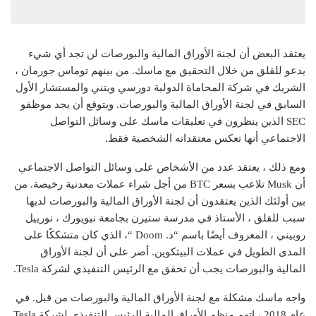
يعتقد البعض أن لجنة الأوراق المالية والبورصات لن تجد أي شيء
يدعو للقلق من خلال التحقيق مع ماسك. من بينهم توماس جورمان ،
الشريك في شركة المحاماة الدولية دورسي ويتني والمستشار الأول
السابق في لجنة الأوراق المالية والبورصات. ويتوقع أن يجد موظفو
SEC الذين ينظرون في تعليقات ماسك على وسائل التواصل
الاجتماعي أنها تعكس معتقداته الشخصية فقط.
ومع ذلك ، يعتقد عدد من الأشخاص على وسائل التواصل الاجتماعي
أن Musk تلاعب بسعر BTC من أجل شراء عملات معدنية رخيصة. من
بين أولئك الذين يعتقدون أن لجنة الأوراق المالية والبورصات لديها
سبب للقلق ، الأستاذ في مدرسة ستيرن بجامعة نيويورك ، نورييل
روبيني ، المعروف أيضًا باسم “د. Doom “، الذي كان متشككًا على
المدى الطويل في عملات البيتكوين. أصر على أن لجنة الأوراق
المالية والبورصات يجب أن تحقق مع الرئيس التنفيذي لشركة Tesla.
واجه ماسك مشكلة مع لجنة الأوراق المالية والبورصات من قبل. في
عام 2018 ، اتهم منظم الأوراق المالية الرئيس التنفيذي لشركة Tesla