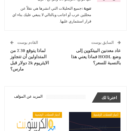
تنوية :
جميع التحليلات التي انشرها هي نقلاً عن
محللين عرب أو اجانب وبالتالي لا ينبغي عليك بناء اي
قرار استثماري عليها.
السابق بوست
القادم بوست
عاد معدنين البيتكوين إلى
لماذا يتوقع 30 ٪ من
وضع HODL فماذا يعني هذا
المتداولين أن تتجاوز
بالنسبة للسعر؟
الايثريوم 2k دولار قبل
مارس؟
المزيد عن المؤلف
اخترنا لك
أخبار العملات الرقمية
أخبار العملات الرقمية