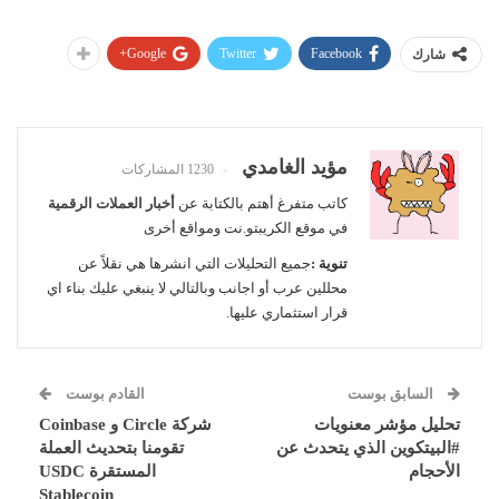
Google+
Twitter
Facebook
شارك
مؤيد الغامدي
1230 المشاركات
كاتب متفرغ أهتم بالكتابة عن
أخبار العملات الرقمية
في موقع الكريبتو.نت ومواقع أخرى
تنوية :
جميع التحليلات التي انشرها هي نقلاً عن
محللين عرب أو اجانب وبالتالي لا ينبغي عليك بناء اي
قرار استثماري عليها.
السابق بوست
القادم بوست
تحليل مؤشر معنويات
شركة Circle و Coinbase
#البيتكوين الذي يتحدث عن
تقومنا بتحديث العملة
الأحجام
المستقرة USDC
Stablecoin