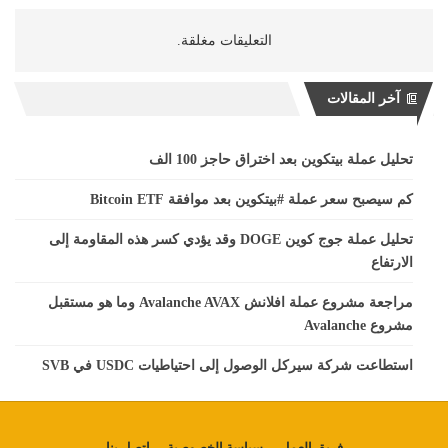
التعليقات مغلقة.
آخر المقالات
تحليل عملة بيتكوين بعد اختراق حاجز 100 الف
كم سيصبح سعر عملة #بيتكوين بعد موافقة Bitcoin ETF
تحليل عملة جوج كوين DOGE وقد يؤدي كسر هذه المقاومة إلى
الارتفاع
مراجعة مشروع عملة افلانش Avalanche AVAX وما هو مستقبل
مشروع Avalanche
استطاعت شركة سيركل الوصول إلى احتياطيات USDC في SVB
فريق العمل
سياسة الخصوصية
اتصل بنا