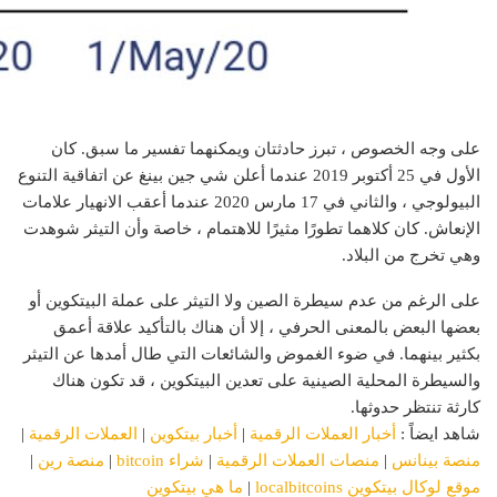
على وجه الخصوص ، تبرز حادثتان ويمكنهما تفسير ما سبق. كان
الأول في 25 أكتوبر 2019 عندما أعلن شي جين بينغ عن اتفاقية التنوع
البيولوجي ، والثاني في 17 مارس 2020 عندما أعقب الانهيار علامات
الإنعاش. كان كلاهما تطورًا مثيرًا للاهتمام ، خاصة وأن التيثر شوهدت
وهي تخرج من البلاد.
على الرغم من عدم سيطرة الصين ولا التيثر على عملة البيتكوين أو
بعضها البعض بالمعنى الحرفي ، إلا أن هناك بالتأكيد علاقة أعمق
بكثير بينهما. في ضوء الغموض والشائعات التي طال أمدها عن التيثر
والسيطرة المحلية الصينية على تعدين البيتكوين ، قد تكون هناك
كارثة تنتظر حدوثها.
شاهد ايضاً :
أخبار العملات الرقمية
|
أخبار بيتكوين
|
العملات الرقمية
|
منصة بينانس
|
منصات العملات الرقمية
|
شراء bitcoin
|
منصة رين
|
موقع لوكال بيتكوين localbitcoins
|
ما هي بيتكوين