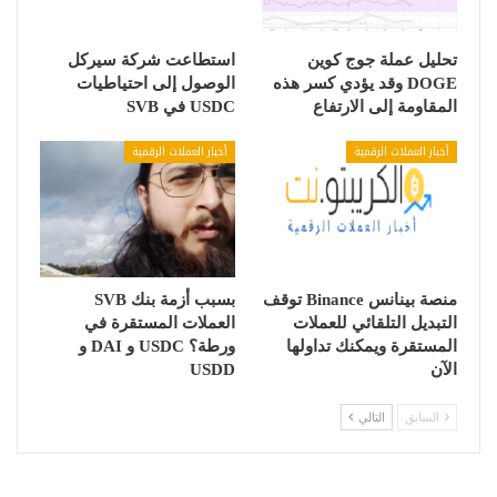
تحليل عملة جوج كوين
استطاعت شركة سيركل
DOGE وقد يؤدي كسر هذه
الوصول إلى احتياطيات
المقاومة إلى الارتفاع
USDC في SVB
أخبار العملات الرقمية
أخبار العملات الرقمية
منصة بينانس Binance توقف
بسبب أزمة بنك SVB
التبديل التلقائي للعملات
العملات المستقرة في
المستقرة ويمكنك تداولها
ورطة؟ USDC و DAI و
الآن
USDD
السابق
التالي