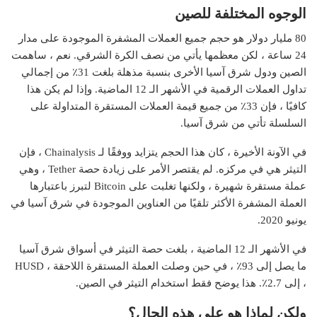
الوجوه المختلفة للصين
80 مليار دولار هو حجم جميع العملات المشفرة الموجودة على مدار
24 ساعة ، لكن معظمها يأتي من نصف الكرة الشرقي. نعم ، ساهمت
الصين ودول شرق آسيا الأخرى بنسبة مذهلة بلغت 31٪ من إجمالي
تداول العملات الرقمية في الأشهر الـ 12 الماضية. وإذا لم يكن هذا
كافيًا ، فإن 33٪ من جميع قيمة العملات المستقرة المتداولة على
السلسلة تأتي من شرق آسيا.
في الآونة الأخيرة ، كان هذا الحجم يتزايد ووفقًا لـ Chainalysis ، فإن
التيثر هي في مركزه. لم يقتصر الأمر على زيادة حصة Tether ، وهي
عملة مستقرة شهيرة ، ولكنها تغلبت على Bitcoin لتبرز باعتبارها
العملة المشفرة الأكثر تلقيًا من العناوين الموجودة في شرق آسيا في
يونيو 2020.
في الأشهر الـ 12 الماضية ، بلغت حصة التيثر في أسواق شرق آسيا
ما يصل إلى 93٪ ، في حين وصلت العملة المستقرة اللاحقة ، HUSD
، إلى 2.7٪. هذا يوضح فقط استخدام التيثر في الصين.
ولكن لماذا هو على هذه الحال؟