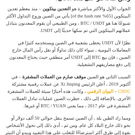
الجواب الأول والأكثر مباشرة هو
التعدين بيتكوين
– منذ معظم تعدين
البيتكوين [65% of the hash rate] يأتي من الصين وزوج التداول الأكثر
شيوعًا هنا هو BTC / USDT ، ومن الطبيعي أن يقوم المعدنون بتبادل
عملاتهم البيتكوين التي تم سكها حديثًا إلى USDT.
نظرًا لأن USDT يحظى بشعبية في الصين ويستخدمه كثيرًا في
المعاملات اليومية ، سواء كان ذلك تداولًا أو نقل رأس المال خارج
الصين ، فإن بيع BTC إلى USDT أمر منطقي حيث يحتاج المعدنون
إلى دفع مصاريفهم التشغيلية.
السبب الثاني هو الصين
موقف صارم من العملات المشفرة
– في
أكتوبر 2019 ، أعلن الرئيس Xi Jinping عن عملات رقمية مشتركة
CBDC
–
اليوان الرقمي
، وكانت هذه أخبارًا سيئة للعملات المشفرة
الأخرى. بالإضافة إلى ذلك ، حظرت الصين عمليات تبادل العملات
المشفرة في عام 2017 ، مما يعني BTC / YUAN أو غيرها.
ومما زاد الطين بلة ، أن الصين تسمح بنقل حوالي 50 ألف دولار أو
نحو ذلك خارج البلاد كل عام. ومن ثم ، أدى ذلك إلى تحول الأشخاص
بقوة إلى طرق أكثر استرضاءًا للتغلب على هذا التقييد ويبدو أن التيثر