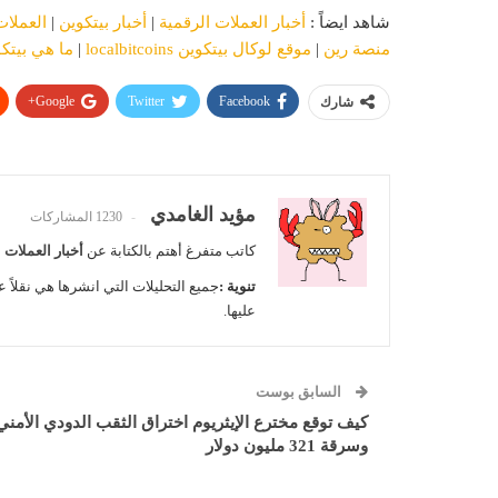
شاهد ايضاً :
أخبار العملات الرقمية
|
أخبار بيتكوين
|
العملات
منصة رين
|
موقع لوكال بيتكوين localbitcoins
|
ما هي بيتك
Google+
Twitter
Facebook
شارك
مؤيد الغامدي
1230 المشاركات
كاتب متفرغ أهتم بالكتابة عن
أخبار العملات 
تنوية :
جميع التحليلات التي انشرها هي نقلاً ع
عليها.
السابق بوست
كيف توقع مخترع الإيثريوم اختراق الثقب الدودي الأمني
وسرقة 321 مليون دولار