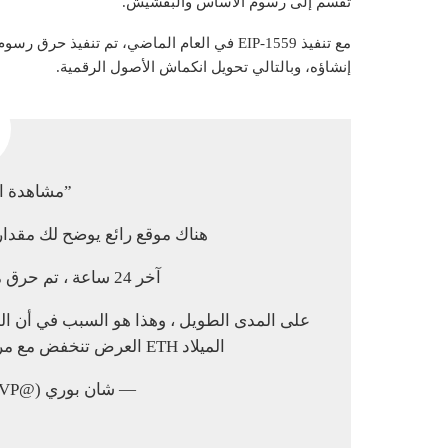
تقسم إلى رسوم الأساس والبقشيش.
إنشاؤه، وبالتالي تحويل انكماش الأصول الرقمية.
جوجل “ETH مشاهدة الحرق”
هناك موقع رائع يوضح لك مقدار إمدادات ETH التي يتم
آخر 24 ساعة ، تم حرق ما قيمته 36مليون دولار من ETH.
الميلاد ETH العرض تنخفض مع مرور الوقت
— شان بوري (@ShaanVP)