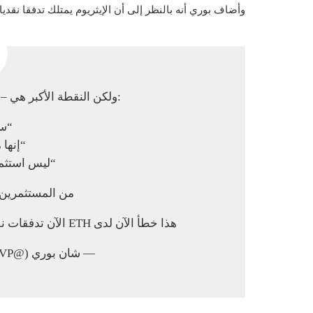
وأضاف بوري أنه بالنظر إلى أن الإيثريوم يمتلك تدفقا نقد
ولكن النقطة الأكبر هي – لقد سمعنا لسنوات أن التشفير هو:
“سم
“إنها 
“ليس استثما
من المستثمرين 
هذا خطأ الآن لدى ETH الآن تدفقات نقدية حقيقية لاستخدامها في التحليل الأساسي.
— شان بوري (@ShaanVP)