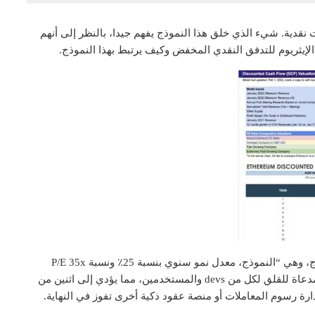
ت نقدية. شيء الذي خلق هذا النموذج يفهم جيدا، بالنظر إلى أنهم
 الإيثريوم للتدفق النقدي المخفض وكيف يرتبط بهذا النموذج.
وأخيرا وليس آخرا، تفترض الافتراضات الكامنة وراء النموذج، وهي “النموذج، معدل نمو سنوي بنسبة 25٪ ونسبة P/E 35x
(متوسط SP500”. ويوضح بوري أن ارتفاع رسوم الغاز هو مدعاة للقلق لكل من devs والمستخدمين، مما يؤدي إلى اثنين من