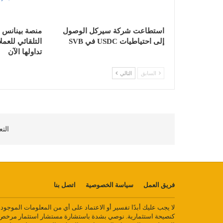
استطاعت شركة سيركل الوصول
إلى احتياطيات USDC في SVB
التلقائي للعم
تداولها الآن
السابق
التالي
التع
فريق العمل
سياسة الخصوصية
اتصل بنا
لا يجب عليك أبدًا تفسير أو الاعتماد على أي من المعلومات الموجو
كنصيحة استثمارية. نوصي بشدة باستشارة مستشار استثمار مرخص أ