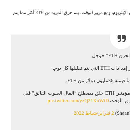
مع تنفيذ EIP-1559 في العام الماضي، تم تنفيذ حرق رسوم الإيثريوم. ومع مرور الوقت، يتم حرق المزيد من ETH أكثر مما يتم
 تقليلها كل يوم.
على المدى الطويل ، وهذا هو السبب في أن المؤمنين ETH خلق مصطلح “المال الصوت الفائق” قبل
pic.twitter.com/yzQ21KuWtD
2 فبراير/شباط 2022