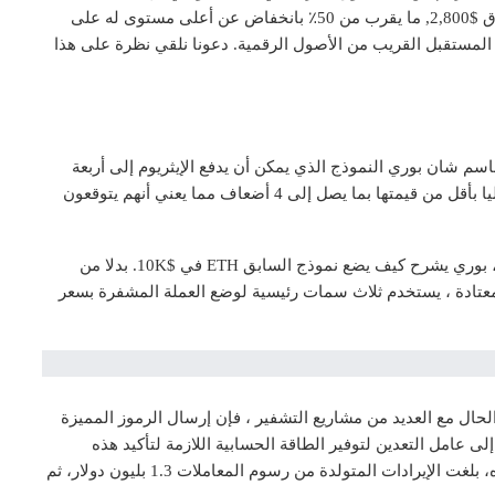
الرقمي يصمد بشكل جيد للغاية. وقد تم Ethereum تتجه فوق $2,800, ما يقرب من 50٪ بانخفاض عن أعلى مستوى له على
. ولكن النموذج يشير إلى أن ثلاثة هي حركة 4x في المستقبل القريب من الأصول الرقمية. دعونا نلقي نظرة على هذا
سم شان بوري النموذج الذي يمكن أن يدفع الإيثريوم إلى أربعة
أضعاف سعره الحالي. ويبدأ بالقول أن الأصول الرقمية حاليا بأقل من قيمتها بما يصل إلى 4 أضعاف مما يعني أنهم يتوقعون
مشيرا إلى أساس وضعه ريان أليس، مستثمر التشفير آخر، بوري يشرح كيف يضع نموذج السابق ETH في $10K. بدلا من
المعتادة ، يستخدم ثلاث سمات رئيسية لوضع العملة المشفرة بسعر
 الحال مع العديد من مشاريع التشفير ، فإن إرسال الرموز المميزة
 عامل التعدين لتوفير الطاقة الحسابية اللازمة لتأكيد هذه
المعاملات. ويشير بوري إلى أنه في كانون الثاني/يناير وحده، بلغت الإيرادات المتولدة من رسوم المعاملات 1.3 بليون دولار، ثم