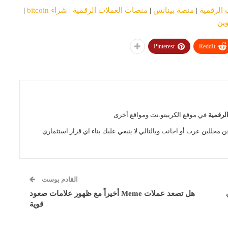
 الرقمية
|
منصة بينانس
|
منصات العملات الرقمية
|
شراء bitcoin
|
وين
Pinterest
ReddIt
الرقمية
في موقع الكريبتو.نت ومواقع أخرى
ن محللين عرب أو اجانب وبالتالي لا ينبغي عليك بناء اي قرار استثماري
القادم بوست
هل تصعد عملات Meme أخيراً مع ظهور علامات صعود
قوية