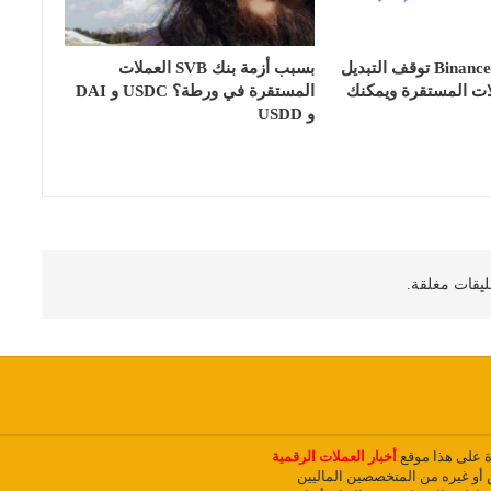
منصة بينانس Binance توقف التبديل
بسبب أزمة بنك SVB العملات
لات المستقرة ويمكنك
المستقرة في ورطة؟ USDC و DAI
و USDD
ليقات مغلقة.
دة على هذا موقع
أخبار العملات الرقمية
و غيره من المتخصصين الماليين