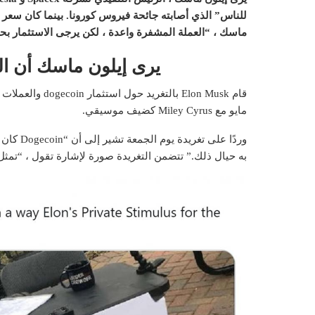
للناس” الذي أصابته جائحة فيروس كورونا. بينما كان سعر
ماسك ، “العملة المشفرة واعدة ، لكن يرجى الاستثمار بح
يرى إيلون ماسك أن ا
مايو مع Miley Cyrus كضيف موسيقي.
وردًا عل
به حيال ذلك.” تتضمن التغريدة صورة لإشارة تقول ، “تمثل Dogecoin أملًا شرعيًا للأشخاص الذين ركلهم الوباء. غيرت رأيي