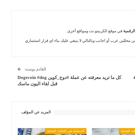
الرقمية
في موقع الكريبتو.نت ومواقع أخرى
ن محللين عرب أو اجانب وبالتالي لا ينبغي عليك بناء اي قرار استثماري
القادم بوست
كل ما تريد معرفته عن عملة #دوج_كوين Dogecoin #dog
قبل لقاء اليون ماسك
المزيد عن المؤلف
ات الرقمية
الاستثمار في العملات الرقمية