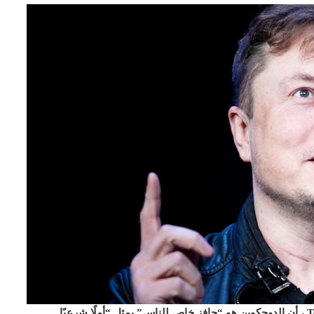
يرى إيلون ماسك ، الرئيس التنفيذي لشركة Spacex و Tesla ، أن الدوجكوين هو “حافز خاص للناس” يمثل “أملًا شرعيًا