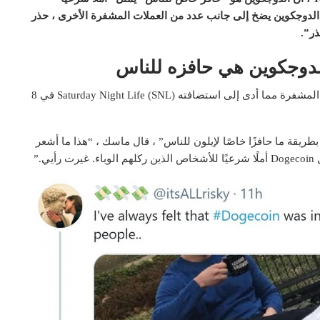
 الدوجكوين يضخ إلى جانب عدد من العملات المشفرة الأخرى ، حذر
ذر”.
لدوجكوين هي حافزه للناس
قام Elon Musk بالتغريد حول استثمار dogecoin والعملات المشفرة مما أدى إلى استضافته Saturday Night Life (SNL) في 8
ى تغريدة يوم الجمعة تشير إلى أن “Dogecoin كان بطريقة ما حافزًا خاصًا لإيلون للناس” ، قال ماسك ، “هذا ما أشعر
.”