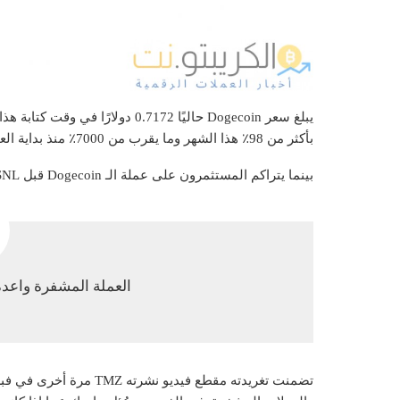
بأكثر من 98٪ هذا الشهر وما يقرب من 7000٪ منذ بداية العام.
بينما يتراكم المستثمرون على عملة الـ Dogecoin قبل SNL في Musk ، غرد Tesla technoking ليلة الخميس:
العملة المشفرة واعدة 