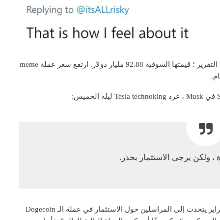
يبلغ سعر Dogecoin حاليًا 0.7172 دولارًا في وقت كتابة هذا التقرير ؛ قيمتها السوقية 92.88 مليار دولار. ارتفع سعر عملة meme
، ولكن يرجى الاستثمار بحذر.
تضمنت تغريدته مقطع فيديو نشرته TMZ مرة أخرى في فبراير يتحدث إلى المراسلين حول الاستثمار في عملة الـ Dogecoin