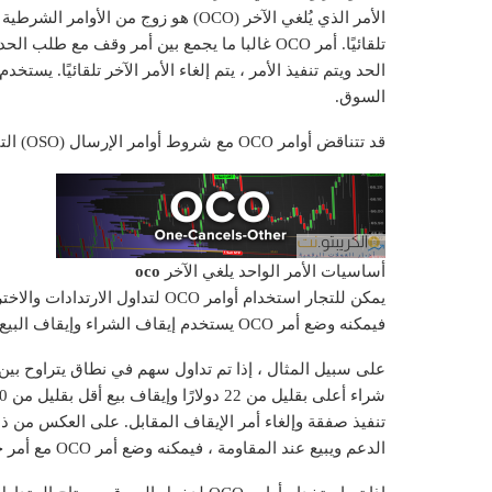
الأمر الذي يُلغي الآخر (OCO) هو زوج من
تلقائيًا. أمر OCO غالبا ما يجمع بين أمر وقف م
السوق.
قد تتناقض أوامر OCO مع شروط أوامر الإرسال (OSO) التي تؤدي إلى تشغيل طلب ثانٍ بدلاً من إلغائه.
أساسيات الأمر الواحد يلغي الآخر
oco
يمكن للتجار استخدام أوامر OCO لت
فيمكنه وضع أمر OCO يستخدم إيقاف الشراء وإيقاف البيع لدخول السوق.
تنفيذ صفقة وإلغاء أمر الإيقاف المقابل. على العكس من ذل
الدعم ويبيع عند المقاومة ، فيمكنه وضع أمر OCO مع أمر حد شراء بسعر 20 دولارًا وأمر حد بيع بسعر 22 دولارًا.