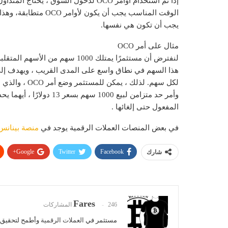
إذا تم استخدام أوامر OCO لدخول السوق 
الوقت المناسب يجب أن 
يجب أن تكون هي نفسها.
مثال على أمر OCO
وأمر حد متزامن لبيع 1000 
المفعول حتى إلغائها .
في بعض المنصات العملات الرقمية يوجد في
منصة بينانس
Google+
Twitter
Facebook
شارك
Fares
246 المشاركات
مستثمر في
العملات الرقمية
وأطمح لتحقيق أ