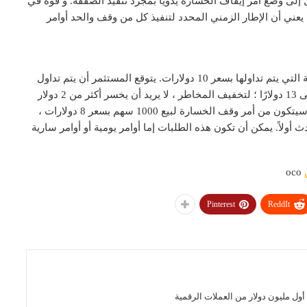
، يحتاج المتداول إلى وضع أمر إيقاف الخسارة يدويًا بمجرد تنفيذ الصفقة. و قوة في
يكون لأوامر OCO متطابقة، وهذا يعني أن الإطار الزمني المحدد لتنفيذ كل من وقف والحد أوامر
لنفترض أن مستثمرًا يمتلك 1000 سهم من الأسهم المتقلبة التي يتم تداولها بسعر 10 دولارات. يتوقع المستثمر أن يتم تداول
هذا السهم في نطاق واسع على المدى القريب ، ويهدف إلى 13 دولارًا ؛ لتخفيف المخاطر ، لا يريد أن يخسر أكثر من 2 دولار
لكل سهم. لذلك ، يمكن للمستثمر وضع أمر OCO ، والذي سيتكون من أمر وقف الخسارة لبيع 1000 سهم بسعر 8 دولارات ،
سهم بسعر 13 دولارًا ، أيهما يحدث أولاً. يمكن أن تكون هذه الطلبات إما أوامر يومية أو أوامر سارية
oco
Pinterest
ReddIt
ول مليون دولار من العملات الرقمية