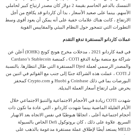
التمسك بالدعم الحاسم بقيمة 2 دولار كان مصدر ارتياح كبير لحاملي
الأسهم. بينما على صعيد الأسعار ، بدا أن كاردانو قد يكافح من أجل
الارتفاع ، كانت هناك علامات خفية على أنه يمكن أن يعود أقوى وسط
التطورات التي تتمحور حول النظام البيئي والمقاييس القوية
عملات كاردانو المستقرة تدفع التقدم
في قمة كاردانو 2021 ، مدخلات مخرج هونج كونج (IOHK)
أعلن عن
شراكة
مع منصة بوابة الدفع COTI ، كمنصة Cardano’s Stablecoin
والمصدر الرسمي لعملة Djed المستقرة التي طال انتظارها. بالنسبة
لـ COTI ، عملت هذه الشراكة جنبًا إلى جنب مع القوائم في اثنين من
البورصات بما في ذلك Coinbase و Huobi و Crypto.com كمحفز
يحرض على ارتفاع أسعار العملة البديلة.
شهدت COTI زيادة في الأحجام الاجتماعية والتنبؤ الاجتماعي خلال
الأيام القليلة الماضية بينما شهدت كاردانو ، التي عادة ما تكون ذات
أحجام اجتماعية أعلى ، اتجاهًا هبوطيًا في نفس الاتجاه بعد الانهيار
السريع. علاوة على ذلك ، كان بروتوكول Defi الخاص بالسيولة
MELD يستعد أيضًا لإطلاق عملة مستقرة مدعومة بالذهب على