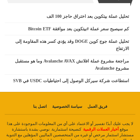
تحليل عملة بيتكوين بعد اختراق حاجز 100 الف
كم سيصبح سعر عملة #بيتكوين بعد موافقة Bitcoin ETF
تحليل عملة جوج كوين DOGE وقد يؤدي كسر هذه المقاومة إلى
الارتفاع
مراجعة مشروع عملة افلانش Avalanche AVAX وما هو مستقبل
مشروع Avalanche
استطاعت شركة سيركل الوصول إلى احتياطيات USDC في SVB
فريق العمل
سياسة الخصوصية
اتصل بنا
لا يجب عليك أبدًا تفسير أو الاعتماد على أي من المعلومات الموجودة على هذا
موقع
أخبار العملات الرقمية
كنصيحة استثمارية. نوصي بشدة باستشارة
مستشار استثمار مرخص أو غيره من المتخصصين الماليين المؤهلين مع التنوية