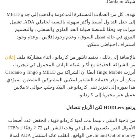
شبكة Cardano.
تهدف كل من العملات المستقرة المدعومة بالذهب إلى جد و MELD
إلى جعل التداول أبسط وأكثر سهولة بالنسبة لحاملي ADA. تشمل
ميزات جد وفقًا للمنصة صيانة الحد العلوي والسفلي ، والتصميم
القوي في حالة تعطل السوق ، وعدم وجود إفلاس ، وعدم وجود
استنزاف احتياطي ممكن.
بالإضافة إلى ذلك ، ديفيد تايلور من كاردانو ، أثناء مشاركة ملف
إعلان
من الشراكة الجديدة مع أكبر شبكة للهاتف المحمول في نيجيريا ،
أبرزت Tingo Mobile أيضًا أن الشراكة بين MELD و Tingo و Cardano
يمكن أن توفر خدمات التشفير لملايين المشتركين النشطين. سيؤدي
هذا بدوره إلى تعزيز تبني كاردانو في البلاد وجلب حوالي 9 ملايين
عميل عبر نيجيريا إلى كاردانو.
يرتفع HODLers لكن الأرباح تتضاءل
من ناحية التبني ، بينما بدت لعبة كاردانو قوية ، انخفض عدد أصحاب
الأموال الذين يكسبون المال في وقت النشر إلى 72 ٪ وفقًا لـ ITB’s
In and Out of money. في الواقع ، انقلب عائد استثمار ADA لمدة