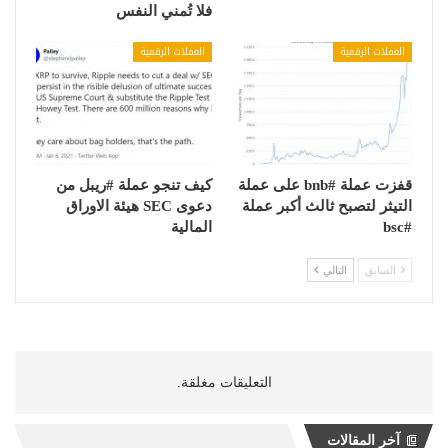
فلا تُمني النفس
العملات الرقمية
العملات الرقمية
قفزت عملة #bnb على عملة
كيف تنجو عملة #ريبل من
التيثر لتصبح ثالث أكبر عملة
دعوى SEC هيئة الاوراق
#bsc
المالية
السابق
التالي
التعليقات مغلقة.
آخر المقالات