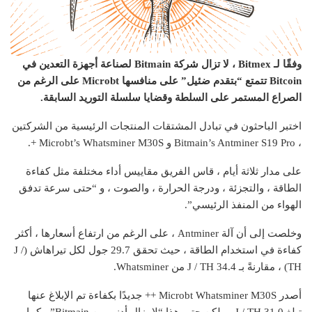
وفقًا لـ Bitmex ، لا تزال شركة Bitmain لصناعة أجهزة التعدين في
Bitcoin تتمتع “بتقدم ضئيل” على منافسها Microbt على الرغم من
الصراع المستمر على السلطة وقضايا سلسلة التوريد السابقة.
اختبر الباحثون في تبادل المشتقات المنتجات الرئيسية من الشركتين
، Bitmain’s Antminer S19 Pro و Microbt’s Whatsminer M30S +.
على مدار ثلاثة أيام ، قاس الفريق مقاييس أداء مختلفة مثل كفاءة
الطاقة ، والتجزئة ، ودرجة الحرارة ، والصوت ، و “حتى سرعة تدفق
الهواء من المنفذ الرئيسي”.
وخلصت إلى أن آلة Antminer ، على الرغم من ارتفاع أسعارها ، أكثر
كفاءة في استخدام الطاقة ، حيث تحقق 29.7 جول لكل تيراهاش (J /
TH) ، مقارنةً بـ 34.4 J / TH من Whatsminer.
أصدر Microbt Whatsminer M30S ++ جديدًا بكفاءة تم الإبلاغ عنها