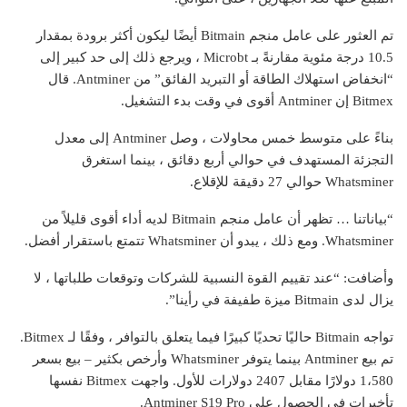
تم العثور على عامل منجم Bitmain أيضًا ليكون أكثر برودة بمقدار
10.5 درجة مئوية مقارنةً بـ Microbt ، ويرجع ذلك إلى حد كبير إلى
“انخفاض استهلاك الطاقة أو التبريد الفائق” من Antminer. قال
Bitmex إن Antminer أقوى في وقت بدء التشغيل.
بناءً على متوسط ​​خمس محاولات ، وصل Antminer إلى معدل
التجزئة المستهدف في حوالي أربع دقائق ، بينما استغرق
Whatsminer حوالي 27 دقيقة للإقلاع.
“بياناتنا … تظهر أن عامل منجم Bitmain لديه أداء أقوى قليلاً من
Whatsminer. ومع ذلك ، يبدو أن Whatsminer تتمتع باستقرار أفضل.
وأضافت: “عند تقييم القوة النسبية للشركات وتوقعات طلباتها ، لا
يزال لدى Bitmain ميزة طفيفة في رأينا”.
تواجه Bitmain حاليًا تحديًا كبيرًا فيما يتعلق بالتوافر ، وفقًا لـ Bitmex.
تم بيع Antminer بينما يتوفر Whatsminer وأرخص بكثير – بيع بسعر
1،580 دولارًا مقابل 2407 دولارات للأول. واجهت Bitmex نفسها
تأخيرات في الحصول على Antminer S19 Pro.