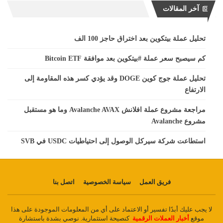
آخر المقالات
تحليل عملة بيتكوين بعد اختراق حاجز 100 الف
كم سيصبح سعر عملة #بيتكوين بعد موافقة Bitcoin ETF
تحليل عملة جوج كوين DOGE وقد يؤدي كسر هذه المقاومة إلى
الارتفاع
مراجعة مشروع عملة افلانش Avalanche AVAX وما هو مستقبل
مشروع Avalanche
استطاعت شركة سيركل الوصول إلى احتياطيات USDC في SVB
فريق العمل
سياسة الخصوصية
اتصل بنا
لا يجب عليك أبدًا تفسير أو الاعتماد على أي من المعلومات الموجودة على هذا
موقع
أخبار العملات الرقمية
كنصيحة استثمارية. نوصي بشدة باستشارة