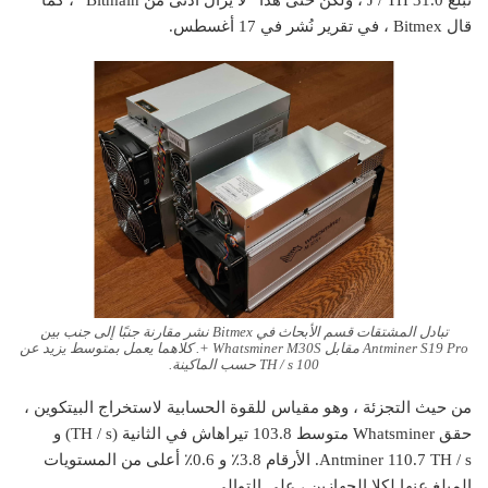
تبلغ 31.0 J / TH ، ولكن حتى هذا “لا يزال أدنى من Bitmain” ، كما
قال Bitmex ، في تقرير نُشر في 17 أغسطس.
تبادل المشتقات قسم الأبحاث في Bitmex نشر مقارنة جنبًا إلى جنب بين
Antminer S19 Pro مقابل Whatsminer M30S +. كلاهما يعمل بمتوسط ​​يزيد عن
100 TH / s حسب الماكينة.
من حيث التجزئة ، وهو مقياس للقوة الحسابية لاستخراج البيتكوين ،
حقق Whatsminer متوسط ​​103.8 تيراهاش في الثانية (TH / s) و
Antminer 110.7 TH / s. الأرقام 3.8٪ و 0.6٪ أعلى من المستويات
المبلغ عنها لكلا الجهازين ، على التوالي.