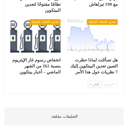
مع 198 تيراهاش
نظامًا مفتوحًا لتعدين
البيتكوين
تعدين العملات الرقمية
تعدين العملات الرقمية
هل تسأئلت لماذا حظرت
انخفاض رسوم غاز الإيثريوم
الصين تعدين البيتكوين إليك
بنسبة 62٪ من الشهر
7 نظريات حول هذا الأمر
الماضي – أخبار بيتكوين
السابق
التالي
التعليقات مغلقة.