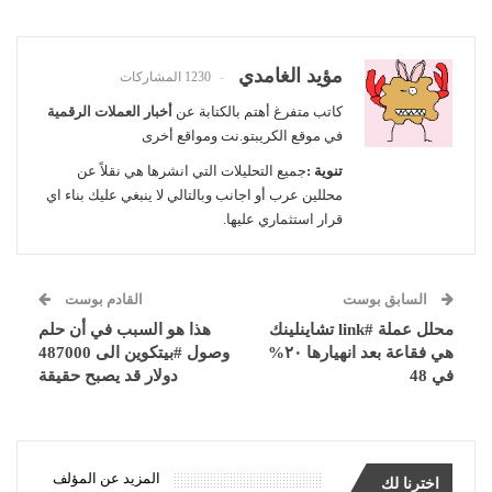
مؤيد الغامدي
1230 المشاركات
كاتب متفرغ أهتم بالكتابة عن
أخبار العملات الرقمية
في موقع الكريبتو.نت ومواقع أخرى
تنوية :
جميع التحليلات التي انشرها هي نقلاً عن
محللين عرب أو اجانب وبالتالي لا ينبغي عليك بناء اي
قرار استثماري عليها.
السابق بوست
القادم بوست
محلل عملة #link تشاينلينك
هذا هو السبب في أن حلم
هي فقاعة بعد انهيارها ٢٠%
وصول #بيتكوين الى 487000
في 48
دولار قد يصبح حقيقة
المزيد عن المؤلف
اخترنا لك