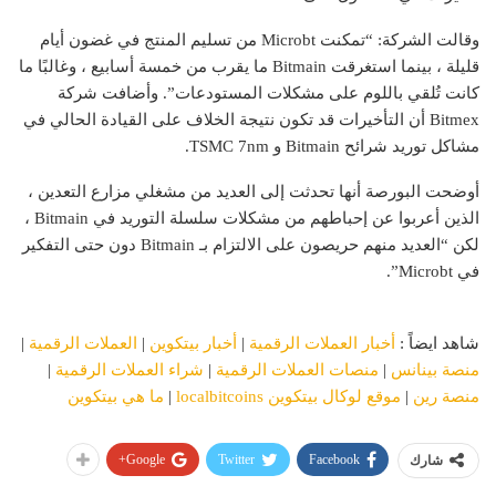
وقالت الشركة: “تمكنت Microbt من تسليم المنتج في غضون أيام
قليلة ، بينما استغرقت Bitmain ما يقرب من خمسة أسابيع ، وغالبًا ما
كانت تُلقي باللوم على مشكلات المستودعات”. وأضافت شركة
Bitmex أن التأخيرات قد تكون نتيجة الخلاف على القيادة الحالي في
مشاكل توريد شرائح Bitmain و TSMC 7nm.
أوضحت البورصة أنها تحدثت إلى العديد من مشغلي مزارع التعدين ،
الذين أعربوا عن إحباطهم من مشكلات سلسلة التوريد في Bitmain ،
لكن “العديد منهم حريصون على الالتزام بـ Bitmain دون حتى التفكير
في Microbt”.
شاهد ايضاً :
أخبار العملات الرقمية
|
أخبار بيتكوين
|
العملات الرقمية
|
منصة بينانس
|
منصات العملات الرقمية
|
شراء العملات الرقمية
|
منصة رين
|
موقع لوكال بيتكوين localbitcoins
|
ما هي بيتكوين
Google+
Twitter
Facebook
شارك