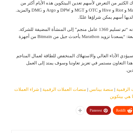
 كبير. هناك الكثير من التعرض لأسهم تعدين البيتكوين هذه الأيام أكثر من
السنوات السابقة. هناك Canaan و Ebang و Hut8 و Marathon و Riot و Hive و OTC و MGT و DPW و Argo و DMG والمزيد.
على الرغم من التأخير في شحنات التعدين ، قال ماراثون إنه “تم تسليم 1360 عامل منجم” إلى المنشأة المضيفة للشركة.
قالت آيرين جاو ، المسؤولة التنفيذية في Bitmain يوم الجمعة: “يسعدنا تزويد Marathon بأحدث جيل من Bitmain من أجهزة
 حاليًا ، سيؤدي الأداء العالي والاستهلاك المنخفض للطاقة لعمال المناجم
Mar للتعدين بشكل كبير. هذا التعاون مستمر في تعزيز تعاوننا وسوف يمتد إلى العمل
ين.
 الرقمية
|
منصة بينانس
|
منصات العملات الرقمية
|
شراء العملات
 هي بيتكوين
Pinterest
ReddIt