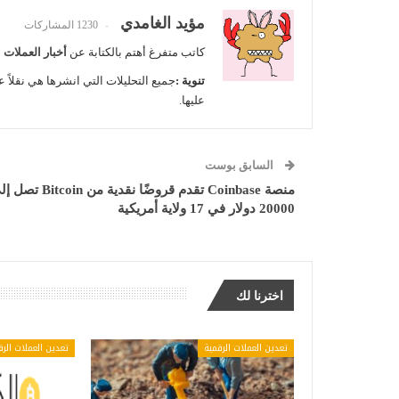
مؤيد الغامدي
1230 المشاركات
كاتب متفرغ أهتم بالكتابة عن
أخبار العملات 
تنوية :
جميع التحليلات التي انشرها هي نقلاً ع
عليها.
السابق بوست
منصة Coinbase تقدم قروضًا نقدية من itcoin
20000 دولار في 17 ولاية أمريكية
اخترنا لك
تعدين العملات الرقمية
تعدين العملات الرق