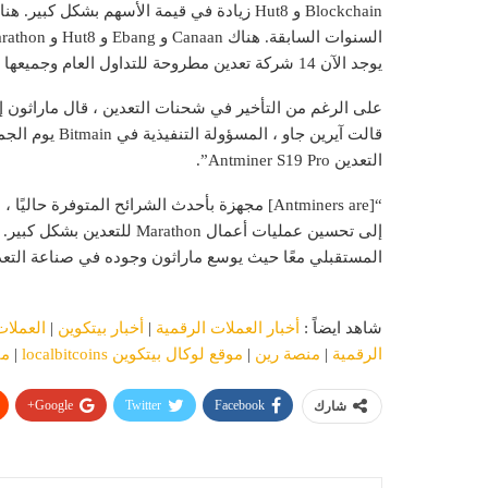
Blockchain و Hut8 زيادة في قيمة الأسهم بشكل
يوجد الآن 14 شركة تعدين مطروحة للتداول العام وجميعها لديها أسهم يمكن شراؤها علنًا.
التعدين Antminer S19 Pro”.
“[Antminers are] مجهزة بأحدث الشرائح المتوفرة
إلى تحسين عمليات أعمال athon
المستقبلي معًا حيث يوسع ماراثون وجوده في صناعة التعد
شاهد ايضاً :
أخبار العملات الرقمية
|
أخبار بيتكوين
|
العملات
الرقمية
|
منصة رين
|
موقع لوكال بيتكوين localbitcoins
|
ما
Google+
Twitter
Facebook
شارك