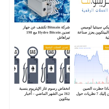
ريكي سينثيا لوميس
شركة Bitmain تكشف عن جهاز
لبيتكوين يعزز صناعة
تعدين Hydro Bitcoin مع 198
ية
تيراهاش
مية
تعدين العملات الرقمية
اذا حظرت الصين
انخفاض رسوم غاز الإيثريوم بنسبة
تعدين البيتكوين إليك 7 نظريات حول
62٪ من الشهر الماضي – أخبار
بيتكوين