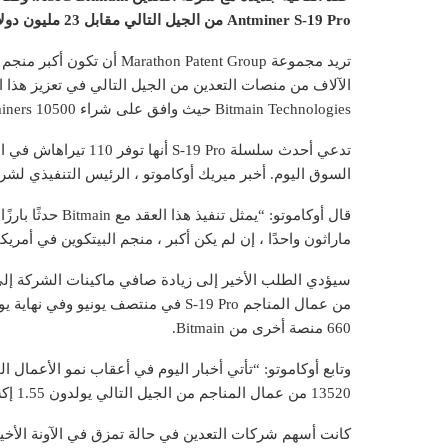
Antminer S-19 Pro من الجيل التالي مقابل 23 مليون دولار.
تريد مجموعة on Patent Group
Bitmain Technologies حيث وافق على شراء 10500 S-19 Antminers جديد من الشركة.
السوق اليوم. أخبر ميريك أوكاموتو ، الرئيس التنفيذي لشر
قال أوكاموتو: “يم
ماراثون واحدًا ، إن لم يكن أكبر ، منجم البيتكوين في أمريكا
660 منصة أخرى من Bitmain.
وتابع أوكاموتو: “تأتي أخبار اليوم في أعقاب نمو الأعمال ا
13520 من عمال المناجم من الجيل التالي يولدون 1.55 إكساهاش (EH / s) عند التثبيت الكامل.”