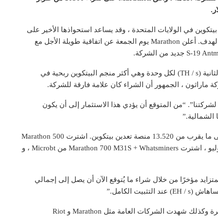
Marath أن تكون أكبر منجم بيتكوين في الولايات المتحدة ، وقد يساعد استحواذها الأخير على
الآلاف من منصات التعدين من الجيل التالي في تعزيز هذا الهدف. أعلن Marathon يوم الجمعة عن اتفاقية طويلة الأجل مع
تدعي أحدث سلسلة S-19 Pro أنها توفر 110 تيراهاش في الثانية (TH / s) لكل وحدة وهي أكثر منجم البيتكوين ربحية في
كة ماراثون ، الجمهور أن الشراء كان علامة فارقة للشركة.
ثل تنفيذ هذا العقد مع Bitmain حدثًا بارزًا لشركتنا”. “من المتوقع أن يؤدي هذا الاستثمار إلى أن يكون
 الشمالية.”
سيؤدي الطلب الأخير إلى زيادة صافي ماكينات الشركة إلى ما يقرب من 13.520 منصة تعدين بيتكوين. اشترت Marathon 500
من عمال المناجم S-19 Pro في منتصف يونيو وفي نهاية يوليو ، اشترت Marathon 700 M31S + Whatsminers من Microbt ، و
لمتزايد مؤخرًا من خلال شراء ما يُتوقع الآن أن يصل إلى إجمالي
كانت أسهم شركات التعدين في حالة تمزق في الآونة الأخيرة وكذلك شهدت الشركات العامة مثل Marathon و Riot