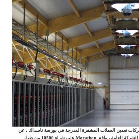
Marathon Pate ، إحدى أقدم شركات تعدين العملات المشفرة المدرجة في بورصة ناسداك ، عن
عقد اتفاقية جديدة مع شركة التعدين ASIC Bitmain. وفقًا للشركة العامة ، وافق Marathon على شراء 10500 من طراز