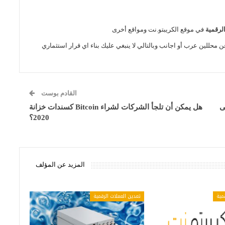
الرقمية
في موقع الكريبتو.نت ومواقع أخرى
ن محللين عرب أو اجانب وبالتالي لا ينبغي عليك بناء اي قرار استثماري
القادم بوست
B تصل إلى
هل يمكن أن تلجأ الشركات لشراء Bitcoin كسندات خزانة
2020؟
المزيد عن المؤلف
مية
تعدين العملات الرقمية