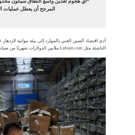
“أي هجوم تعدين واسع النطاق سيكون محدودً
المرجح أن يعطل عمليات الش
الناشئة مثل Lubian.com ملايين الدولارات شهريًا من صيانة شبكة Bitcoin.