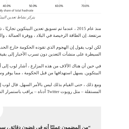
يتركز نشاط تعدين البيت
منذ عام 2015 ، عندما تم تسويق تعدين البيتكوين ت
مرتفعة. إن الطاقة الرخيصة في البلاد ، ووفرة العمالة ، وا
لكن لوب يقول إن الهجوم الذي تقوده الحكومة خارج الحدود
السيطرة على منشآت التعدين دون تسرب الأخبار إلى بقية ا
البيتكوين. يسهل استهدافها من قبل الحكومة ، مما يوفر و
ومع ذلك ، حتى القيام بذلك ليس بالأمر السهل. قال لوب إ
المستقلة – مثل روبوت Twitter أدناه – يراقب باستمرار النشاط المشبوه وينقله.
“من المضمون عمليًا أنه في غضون دقائق ، سيتم