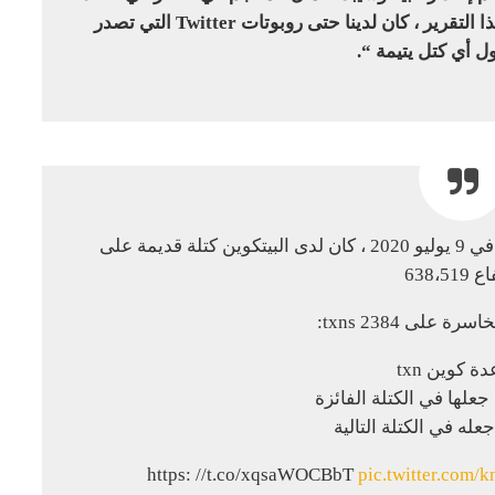
إجراءات ضد الجهات الخبيثة. في وقت كتابة هذا التقرير ، كان لدينا حتى روبوتات Twitter التي تصدر
ل أي كتل يتيمة “.
في الساعة 22:17 بالتوقيت العالمي المنسق في 9 يوليو 2020 ، كان لدى البيتكوين كتلة قديمة على
638،51
 على 2384 txns:
ة كوين txn
pic.twitter.com