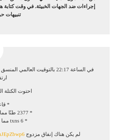
تنبيهات حو
ارتفاع 9
احتوت الكتلة الخاسرة
* قاعد
* 2377 طنًا مما جعلها في الكتلة الفائزة
* 6 txns مما جعله في الكتلة التالية
لم يكن هناك إنفاق مزدوج https: //t.co/xqsaWOCBbT
/knJEpZbwp6