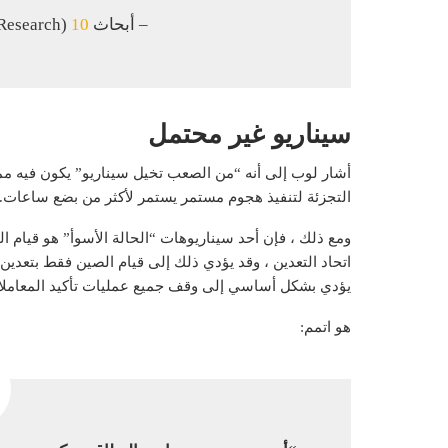
– أبحاث BitMEX (BitMEXResearch)
10 يوليو 2020
سيناريو غير محتمل
أشار لوب إلى أنه “من الصعب تخيل سيناريو” يكون فيه ممث
التجزئة لتنفيذ هجوم مستمر يستمر لأكثر من بضع ساعات.
ومع ذلك ، فإن أحد سيناريوهات “الحالة الأسوأ” هو قيام ال
اتحاد التعدين ، وقد يؤدي ذلك إلى قيام الصين فقط بتعدين 
يؤدي بشكل أساسي إلى وقف جميع عمليات تأكيد المعاملا
هو اتمم: