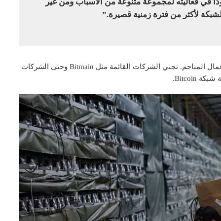
ا في فعاليته لمجموعة متنوعة من الأسباب ومن غير
بكة لأكثر من فترة زمنية قصيرة.”
أدى اقتصاد الصين الغني بالموارد إلى بيئة مواتية لازدهار عمال المناجم. تجني الشركات القائمة مثل Bitmain وحتى الشركات