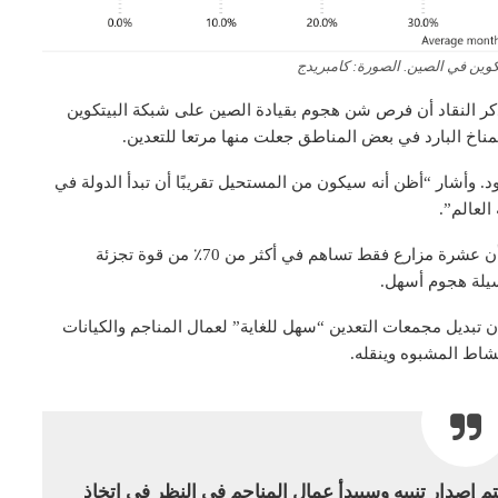
كوين في الصين. الصورة: كامبريدج
جاريًا ، ذكر النقاد أن فرص شن هجوم بقيادة الصين على شبكة البيتكوين
لمناخ البارد في بعض المناطق جعلت منها مرتعا للتعدين.
. وأشار “أظن أنه سيكون من المستحيل تقريبًا أن تبدأ الدولة في
لعالم”.
في حين أن هناك الآلاف من هذه المزارع ، أشار لوب إلى أن عشرة مزارع فقط تساهم في أكثر من 70٪ من قوة تجزئة
سيلة هجوم أسهل.
ن تبديل مجمعات التعدين “سهل للغاية” لعمال المناجم والكيانات
 إصدار تنبيه وسيبدأ عمال المناجم في النظر في اتخاذ