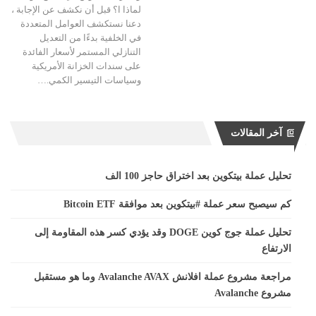
لماذا ا؟ قبل أن نكشف عن الإجابة ،
دعنا نستكشف العوامل المتعددة
في الخلفية بدءًا من التعديل
التنازلي المستمر لأسعار الفائدة
على سندات الخزانة الأمريكية
وسياسات التيسير الكمي.…
آخر المقالات
تحليل عملة بيتكوين بعد اختراق حاجز 100 الف
كم سيصبح سعر عملة #بيتكوين بعد موافقة Bitcoin ETF
تحليل عملة جوج كوين DOGE وقد يؤدي كسر هذه المقاومة إلى
الارتفاع
مراجعة مشروع عملة افلانش Avalanche AVAX وما هو مستقبل
مشروع Avalanche